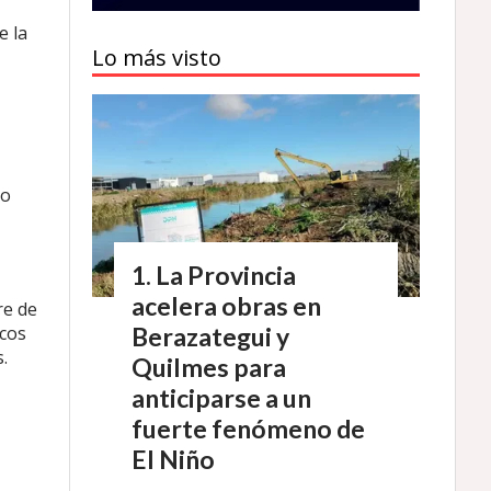
e la
Lo más visto
do
La Provincia
acelera obras en
re de
Berazategui y
icos
.
Quilmes para
anticiparse a un
fuerte fenómeno de
El Niño