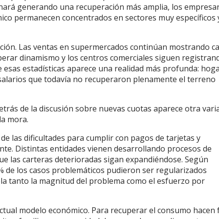
rminará generando una recuperación más amplia, los empresa
nómico permanecen concentrados en sectores muy específicos 
ión. Las ventas en supermercados continúan mostrando ca
erar dinamismo y los centros comerciales siguen registran
e esas estadísticas aparece una realidad más profunda: hog
salarios que todavía no recuperaron plenamente el terreno
etrás de la discusión sobre nuevas cuotas aparece otra vari
la mora.
e las dificultades para cumplir con pagos de tarjetas y
nte. Distintas entidades vienen desarrollando procesos de
 que las carteras deterioradas sigan expandiéndose. Según
40% de los casos problemáticos pudieron ser regularizados
la tanto la magnitud del problema como el esfuerzo por
 actual modelo económico. Para recuperar el consumo hacen f