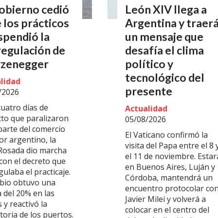
obierno cedió
León XIV llega a
 los prácticos
Argentina y traer
spendió la
un mensaje que
egulación de
desafía el clima
rzenegger
político y
tecnológico del
lidad
presente
/2026
cuatro días de
Actualidad
cto que paralizaron
05/08/2026
parte del comercio
El Vaticano confirmó la
or argentino, la
visita del Papa entre el 8 
Rosada dio marcha
el 11 de noviembre. Estar
con el decreto que
en Buenos Aires, Luján y
ulaba el practicaje.
Córdoba, mantendrá un
bio obtuvo una
encuentro protocolar co
 del 20% en las
Javier Milei y volverá a
s y reactivó la
colocar en el centro del
toria de los puertos.