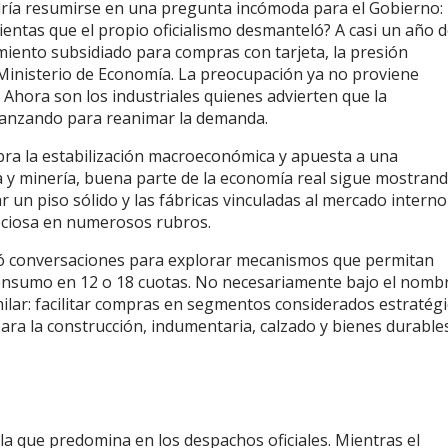
ría resumirse en una pregunta incómoda para el Gobierno:
entas que el propio oficialismo desmanteló? A casi un año d
amiento subsidiado para compras con tarjeta, la presión
Ministerio de Economía. La preocupación ya no proviene
Ahora son los industriales quienes advierten que la
alcanzando para reanimar la demanda.
bra la estabilización macroeconómica y apuesta a una
 y minería, buena parte de la economía real sigue mostran
r un piso sólido y las fábricas vinculadas al mercado interno
ociosa en numerosos rubros.
ició conversaciones para explorar mecanismos que permitan
consumo en 12 o 18 cuotas. No necesariamente bajo el nomb
milar: facilitar compras en segmentos considerados estratég
ara la construcción, indumentaria, calzado y bienes durables
a la que predomina en los despachos oficiales. Mientras el