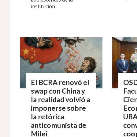
institución.
El BCRA renovó el
OSD
swap con China y
Facu
la realidad volvió a
Cien
imponerse sobre
Econ
la retórica
UBA
anticomunista de
con
Milei
coo