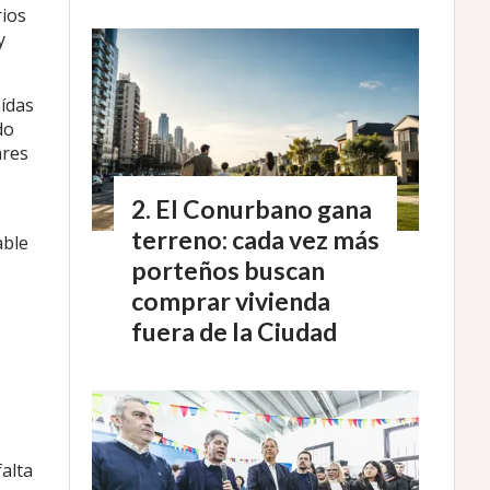
rios
y
ídas
do
ares
El Conurbano gana
terreno: cada vez más
able
porteños buscan
comprar vivienda
fuera de la Ciudad
alta