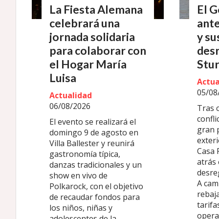
La Fiesta Alemana
El G
celebrará una
ante
jornada solidaria
y su
para colaborar con
desr
el Hogar María
Stu
Luisa
Actua
05/08
Actualidad
06/08/2026
Tras 
confli
El evento se realizará el
gran 
domingo 9 de agosto en
exteri
Villa Ballester y reunirá
Casa 
gastronomía típica,
atrás 
danzas tradicionales y un
desreg
show en vivo de
A cam
Polkarock, con el objetivo
rebaja
de recaudar fondos para
tarifa
los niños, niñas y
opera
adolescentes de la