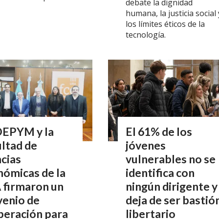
debate la dignidad
humana, la justicia social 
los límites éticos de la
tecnología.
EPYM y la
El 61% de los
ltad de
jóvenes
cias
vulnerables no se
ómicas de la
identifica con
 firmaron un
ningún dirigente y
venio de
deja de ser bastió
peración para
libertario