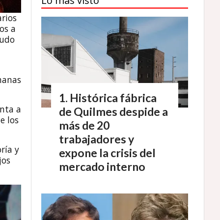
Lo más visto
arios
os a
pudo
emanas
Histórica fábrica
enta a
de Quilmes despide a
e los
más de 20
trabajadores y
ría y
expone la crisis del
jos
mercado interno