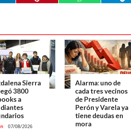
dalena Sierra
Alarma: uno de
regó 3800
cada tres vecinos
books a
de Presidente
udiantes
Perón y Varela ya
undarios
tiene deudas en
mora
ón
07/08/2026