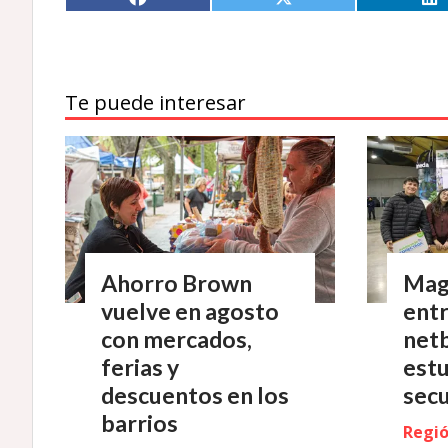
Te puede interesar
Ahorro Brown
Mag
vuelve en agosto
ent
con mercados,
net
ferias y
est
descuentos en los
sec
barrios
Regi