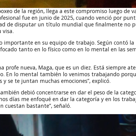
oxeo de la región, llega a este compromiso luego de v
rofesional fue en junio de 2025, cuando venció por punt
lidad de disputar un título mundial que finalmente no 
 visa.
o importante en su equipo de trabajo. Según contó la
focado tanto en lo físico como en lo mental en las s
na profe nueva, Maga, que es un diez. Está siempre at
do. En lo mental también lo venimos trabajando porqu
s y se te juntan muchas emociones”, explicó.
también debió concentrarse en dar el peso de la catego
timos días me enfoqué en dar la categoría y en los traba
n cuestan bastante”, señaló.