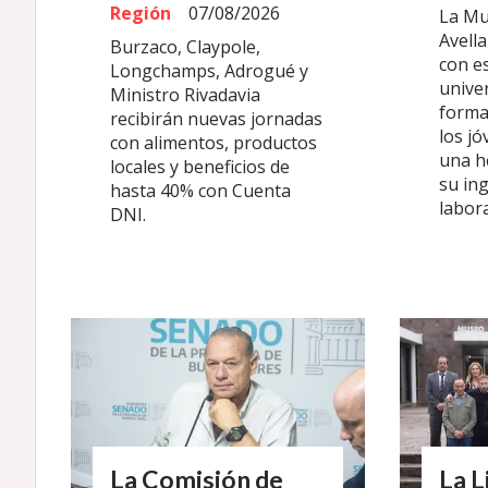
Región
07/08/2026
La Mu
Avell
Burzaco, Claypole,
con es
Longchamps, Adrogué y
univer
Ministro Rivadavia
forma
recibirán nuevas jornadas
los j
con alimentos, productos
una h
locales y beneficios de
su in
hasta 40% con Cuenta
labora
DNI.
La Comisión de
La L