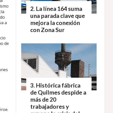
al
lismo
La línea 164 suma
cla
una parada clave que
ndo
mejora la conexión
va a
con Zona Sur
cio
no de
lones
Histórica fábrica
de Quilmes despide a
más de 20
trabajadores y
éroe.