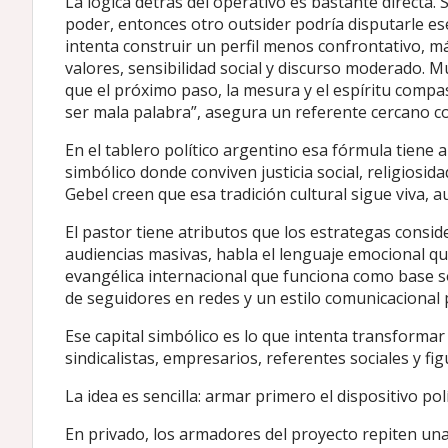
La lógica detrás del operativo es bastante directa.
poder, entonces otro outsider podría disputarle es
intenta construir un perfil menos confrontativo, 
valores, sensibilidad social y discurso moderado. Mu
que el próximo paso, la mesura y el espíritu compas
ser mala palabra”, asegura un referente cercano c
En el tablero político argentino esa fórmula tien
simbólico donde conviven justicia social, religiosi
Gebel creen que esa tradición cultural sigue viva,
El pastor tiene atributos que los estrategas consid
audiencias masivas, habla el lenguaje emocional q
evangélica internacional que funciona como base so
de seguidores en redes y un estilo comunicacional 
Ese capital simbólico es lo que intenta transforma
sindicalistas, empresarios, referentes sociales y fig
La idea es sencilla: armar primero el dispositivo pol
En privado, los armadores del proyecto repiten u