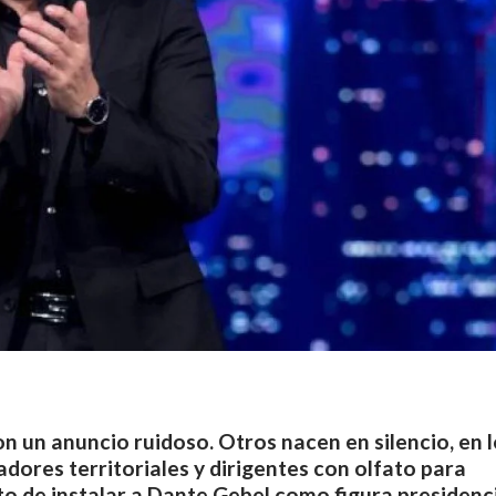
 un anuncio ruidoso. Otros nacen en silencio, en l
adores territoriales y dirigentes con olfato para
to de instalar a Dante Gebel como figura presidenc