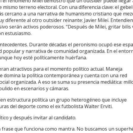
 Si el fenómeno Milei demostró que un outsider puede llegar 
e mismo terreno electoral. Con una diferencia clave: el gebe
más cercano a una narrativa de humanismo cristiano que mez
y diferente al otro outsider reinante: Javier Milei. Entendie
ivo serán activos poderosos. “Después de Milei, gritar bilis 
on estusiasmo.
e antecedentes. Durante décadas el peronismo ocupó ese espa
dad popular y narrativa de comunidad organizada. En el entor
 aunque hoy esté políticamente huérfana.
eran atractivos para el momento político actual. Maneja
ue domina la política contemporánea y cuenta con una red
cial organizada. A eso se suma su presencia mediática: mil
pulido en escenarios y cámaras.
r en estructura política un grupo heterogéneo que incluye
uras del deporte como el ex futbolista Walter Erviti.
ítico y después invitar al candidato.
na frase que funciona como mantra. No buscamos un superh