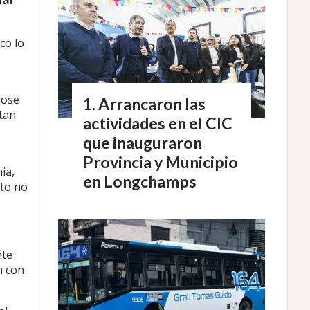
co lo
dose
Arrancaron las
ntan
actividades en el CIC
que inauguraron
Provincia y Municipio
ia,
en Longchamps
nto no
nte
n con