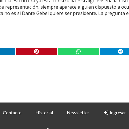
o la estructura ya está construida. Y si algo enseña la histo
s de representación, siempre aparece alguien dispuesto a ocu
ca no es si Dante Gebel quiere ser presidente. La pregunta es
.
Contacto
Historial
Newsletter
Ingresar