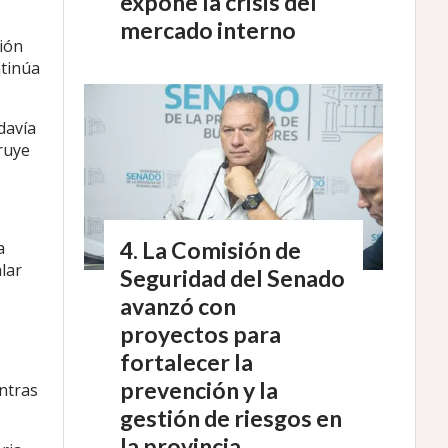
expone la crisis del
mercado interno
ción
ntinúa
davía
ruye
La Comisión de
a
lar
Seguridad del Senado
avanzó con
e
proyectos para
fortalecer la
prevención y la
entras
gestión de riesgos en
la provincia