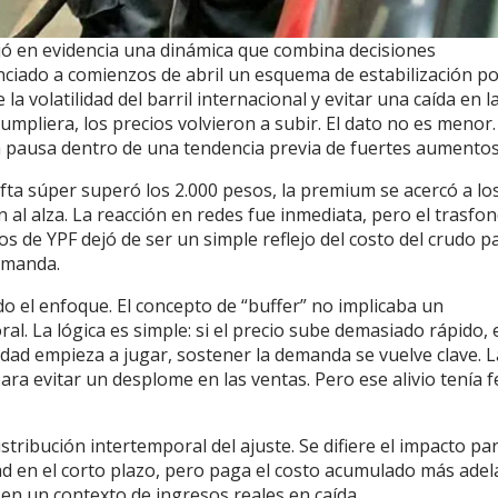
ejó en evidencia una dinámica que combina decisiones
nciado a comienzos de abril un esquema de estabilización po
la volatilidad del barril internacional y evitar una caída en l
mpliera, los precios volvieron a subir. El dato no es menor.
na pausa dentro de una tendencia previa de fuertes aumentos
ta súper superó los 2.000 pesos, la premium se acercó a lo
n al alza. La reacción en redes fue inmediata, pero el trasfo
os de YPF dejó de ser un simple reflejo del costo del crudo p
emanda.
do el enfoque. El concepto de “buffer” no implicaba un
. La lógica es simple: si el precio sube demasiado rápido, 
dad empieza a jugar, sostener la demanda se vuelve clave. L
a evitar un desplome en las ventas. Pero ese alivio tenía 
tribución intertemporal del ajuste. Se difiere el impacto pa
ad en el corto plazo, pero paga el costo acumulado más adel
en un contexto de ingresos reales en caída.