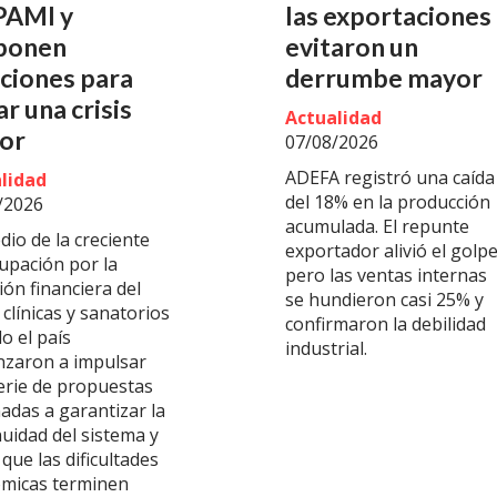
PAMI y
las exportaciones
ponen
evitaron un
ciones para
derrumbe mayor
ar una crisis
Actualidad
or
07/08/2026
ADEFA registró una caída
lidad
del 18% en la producción
/2026
acumulada. El repunte
io de la creciente
exportador alivió el golpe
upación por la
pero las ventas internas
ión financiera del
se hundieron casi 25% y
clínicas y sanatorios
confirmaron la debilidad
o el país
industrial.
zaron a impulsar
erie de propuestas
adas a garantizar la
nuidad del sistema y
 que las dificultades
micas terminen