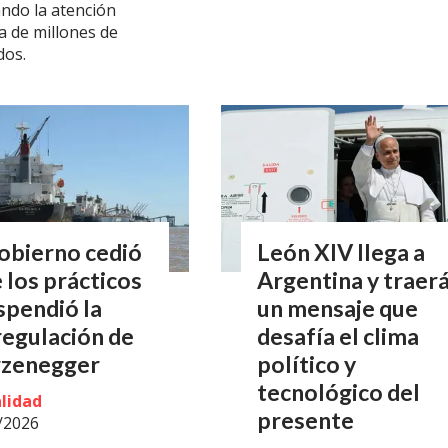
ando la atención
a de millones de
dos.
obierno cedió
León XIV llega a
 los prácticos
Argentina y traer
spendió la
un mensaje que
egulación de
desafía el clima
rzenegger
político y
tecnológico del
lidad
presente
/2026