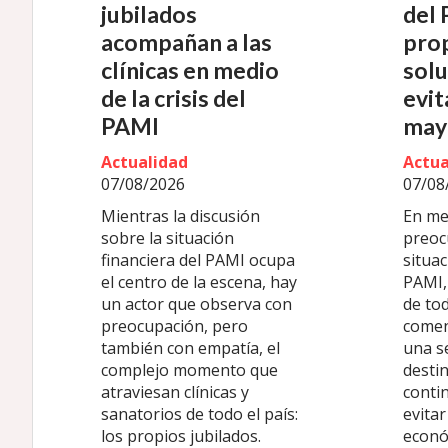
jubilados
del 
acompañan a las
pro
clínicas en medio
solu
de la crisis del
evit
PAMI
may
Actualidad
Actua
07/08/2026
07/08
Mientras la discusión
En med
sobre la situación
preoc
financiera del PAMI ocupa
situac
el centro de la escena, hay
PAMI, 
un actor que observa con
de tod
preocupación, pero
comen
también con empatía, el
una s
complejo momento que
destin
atraviesan clínicas y
conti
sanatorios de todo el país:
evitar
los propios jubilados.
econó