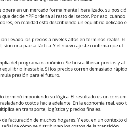
e opera en un mercado formalmente liberalizado, su posici
 que decide YPF ordena al resto del sector. Por eso, cuando 
res, en realidad está describiendo un equilibrio delicado 
an llevado los precios a niveles altos en términos reales. El
, sino una pausa táctica. Y el nuevo ajuste confirma que el
plia del programa económico. Se busca liberar precios y al
quilibrio inestable. Si los precios corren demasiado rápido,
umula presión para el futuro.
ado terminó imponiendo su lógica. El resultado es un consum
rasladando costos hacia adelante. En la economía real, eso 
tiplica en transporte, logística y precios finales.
o de facturación de muchos hogares. Y eso, en un contexto 
 señal de cómo se distribuyen los costos de la transición