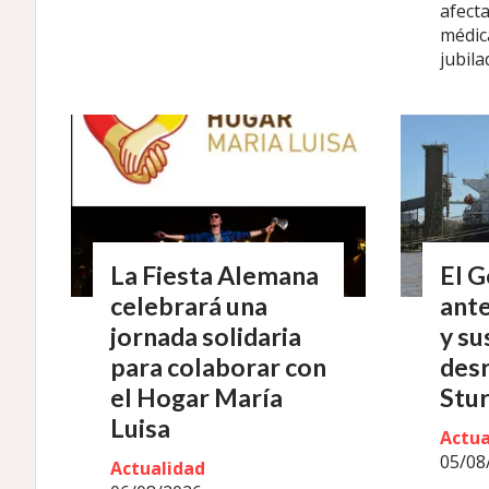
afect
médic
jubila
La Fiesta Alemana
El G
celebrará una
ante
jornada solidaria
y su
para colaborar con
desr
el Hogar María
Stu
Luisa
Actua
05/08
Actualidad