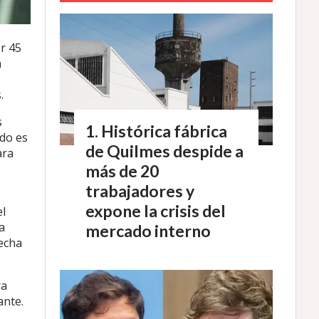
r 45
a
.
s
Histórica fábrica
ndo es
de Quilmes despide a
ara
más de 20
trabajadores y
expone la crisis del
el
a
mercado interno
fecha
ra
ante.