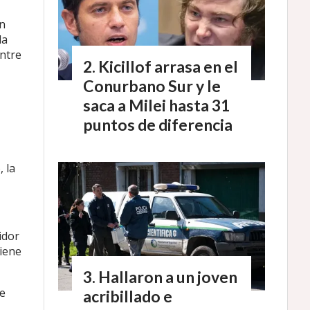
ón
la
entre
Kicillof arrasa en el
Conurbano Sur y le
saca a Milei hasta 31
puntos de diferencia
 la
idor
tiene
Hallaron a un joven
de
acribillado e