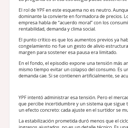
El rol de YPF en este esquema no es neutro. Aunqu
dominante la convierte en formadora de precios. Lo
empresa habla de “acuerdo moral” con los consumido
rentabilidad, demanda y clima social.
El punto crítico es que los aumentos previos ya habí
congelamiento no fue un gesto de alivio estructural
margen para sostener esa pausa era limitado.
En el fondo, el episodio expone una tensión más am
mismo tiempo evitar un colapso del consumo. Es un e
demanda cae. Si se contienen artificialmente, se ac
YPF intentó administrar esa tensión. Pero el merc
que percibe incertidumbre y un sistema que sigue t
un efecto concreto: cada ajuste en el surtidor se mul
La estabilización prometida duró menos que el cicl
ingresos ajustados, no es un detalle técnico. Es una