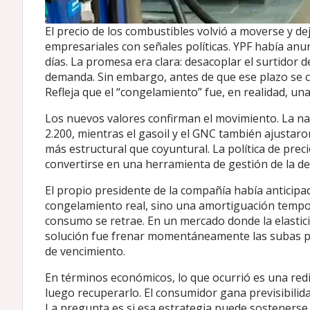
El precio de los combustibles volvió a moverse y d
empresariales con señales políticas. YPF había anu
días. La promesa era clara: desacoplar el surtidor de 
demanda. Sin embargo, antes de que ese plazo se cu
Refleja que el “congelamiento” fue, en realidad, u
Los nuevos valores confirman el movimiento. La naf
2.200, mientras el gasoil y el GNC también ajustaro
más estructural que coyuntural. La política de preci
convertirse en una herramienta de gestión de la d
El propio presidente de la compañía había anticipa
congelamiento real, sino una amortiguación temporal
consumo se retrae. En un mercado donde la elastici
solución fue frenar momentáneamente las subas par
de vencimiento.
En términos económicos, lo que ocurrió es una redis
luego recuperarlo. El consumidor gana previsibilid
La pregunta es si esa estrategia puede sostenerse 