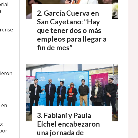
rial
a
García Cuerva en
San Cayetano: “Hay
que tener dos o más
erense
empleos para llegar a
fin de mes”
dieron
a
o en
Fabiani y Paula
Eichel encabezaron
o:
“por
una jornada de