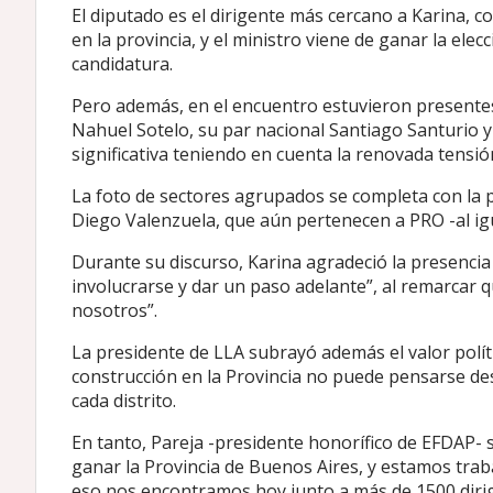
El diputado es el dirigente más cercano a Karina, con
en la provincia, y el ministro viene de ganar la ele
candidatura.
Pero además, en el encuentro estuvieron presentes
Nahuel Sotelo, su par nacional Santiago Santurio 
significativa teniendo en cuenta la renovada tensió
La foto de sectores agrupados se completa con la 
Diego Valenzuela, que aún pertenecen a PRO -al igu
Durante su discurso, Karina agradeció la presencia
involucrarse y dar un paso adelante”, al remarcar
nosotros”.
La presidente de LLA subrayó además el valor polít
construcción en la Provincia no puede pensarse des
cada distrito.
En tanto, Pareja -presidente honorífico de EFDAP- s
ganar la Provincia de Buenos Aires, y estamos trab
eso nos encontramos hoy junto a más de 1500 dirige