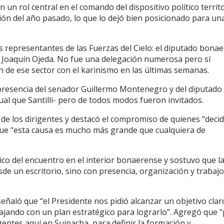
 un rol central en el comando del dispositivo político territo
cción del año pasado, lo que lo dejó bien posicionado para un
 representantes de las Fuerzas del Cielo: el diputado bona
y Joaquín Ojeda. No fue una delegación numerosa pero sí
n de ese sector con el karinismo en las últimas semanas.
presencia del senador Guillermo Montenegro y del diputado
al que Santilli- pero de todos modos fueron invitados.
 de los dirigentes y destacó el compromiso de quienes “deci
 que “esta causa es mucho más grande que cualquiera de
ico del encuentro en el interior bonaerense y sostuvo que l
de un escritorio, sino con presencia, organización y trabaj
eñaló que “el Presidente nos pidió alcanzar un objetivo clar
ajando con un plan estratégico para lograrlo”. Agregó que 
ntes aquí en Suipacha, para definir la formación y