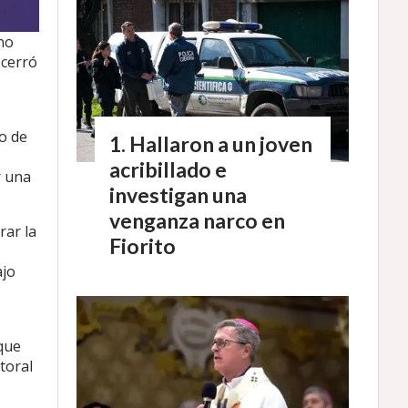
no
 cerró
ño de
Hallaron a un joven
acribillado e
r una
investigan una
venganza narco en
rar la
Fiorito
ajo
que
toral