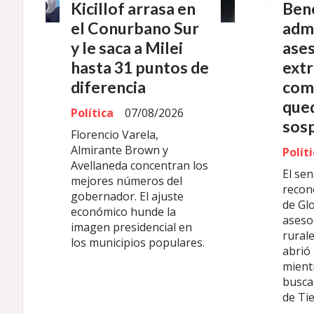
Kicillof arrasa en
Ben
el Conurbano Sur
adm
y le saca a Milei
ases
hasta 31 puntos de
extr
diferencia
com
que
Política
07/08/2026
sos
Florencio Varela,
Almirante Brown y
Polít
Avellaneda concentran los
El sen
mejores números del
recon
gobernador. El ajuste
de Glo
económico hunde la
aseso
imagen presidencial en
rurale
los municipios populares.
abrió
mientr
buscab
de Tie