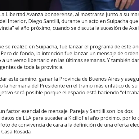
n La Libertad Avanza bonaerense, al mostrarse junto a su ma
del Interior, Diego Santilli, durante un acto en Suipacha que
vincia” el año próximo, cuando se discuta la sucesión de Axel
que se realizó en Suipacha, fue lanzar el programa de este a
. Pero de fondo, la intención fue lanzar un mensaje de orden
 a universo libertario en las últimas semanas. Y también da
igentes de toda la provincia.
idar este camino, ganar la Provincia de Buenos Aires y asegu
jo la hermana del Presidente en el tramo más enfático de su
etivo será posible porque el espacio está haciendo “el trab
n factor esencial de mensaje. Pareja y Santilli son los dos
atos de LLA para suceder a Kicillof el año próximo, por lo 
oto de convivencia de cara a la definición de una oferta elec
la Casa Rosada.