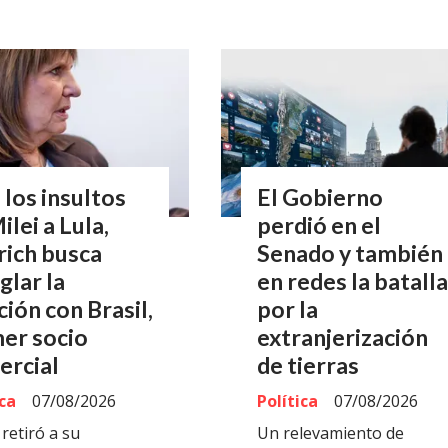
 los insultos
El Gobierno
ilei a Lula,
perdió en el
rich busca
Senado y también
glar la
en redes la batalla
ción con Brasil,
por la
er socio
extranjerización
ercial
de tierras
ica
07/08/2026
Política
07/08/2026
 retiró a su
Un relevamiento de