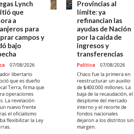
egas Lynch
Provincias al
itió que
límite: ya
ora a
refinancian las
anjeros para
ayudas de Nación
prar campos y
por la caída de
dó bajo
ingresos y
pecha
transferencias
ica
07/08/2026
Política
07/08/2026
ador libertario
Chaco fue la primera en
oció que es dueño
reestructurar un auxilio
cal Terra, firma que
de $400.000 millones. La
ra operaciones
baja de la recaudación, el
s. La revelación
desplome del mercado
 un nuevo frente
interno y el recorte de
as el oficialismo
fondos nacionales
a flexibilizar la Ley
dejaron a los distritos sin
rras.
margen.