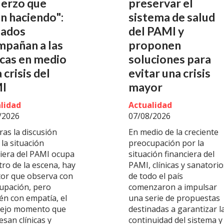
uerzo que
preservar el
n haciendo":
sistema de salud
lados
del PAMI y
mpañan a las
proponen
icas en medio
soluciones para
a crisis del
evitar una crisis
I
mayor
lidad
Actualidad
/2026
07/08/2026
ras la discusión
En medio de la creciente
la situación
preocupación por la
ciera del PAMI ocupa
situación financiera del
tro de la escena, hay
PAMI, clínicas y sanatorio
tor que observa con
de todo el país
upación, pero
comenzaron a impulsar
én con empatía, el
una serie de propuestas
ejo momento que
destinadas a garantizar l
esan clínicas y
continuidad del sistema y