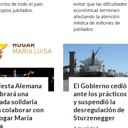
rios de todo el país:
evitar que las dificultades
opios jubilados.
económicas terminen
afectando la atención
médica de millones de
jubilados.
iesta Alemana
El Gobierno cedió
brará una
ante los prácticos
ada solidaria
y suspendió la
 colaborar con
desregulación de
Hogar María
Sturzenegger
a