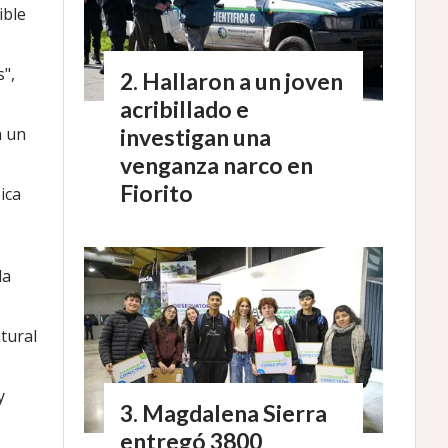
ible
s",
Hallaron a un joven
acribillado e
a un
investigan una
venganza narco en
Fiorito
ica
da
tural
y
Magdalena Sierra
entregó 3800