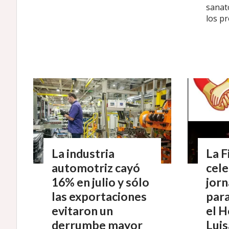
sanato
los pr
La industria
La F
automotriz cayó
cele
16% en julio y sólo
jorn
las exportaciones
para
evitaron un
el 
derrumbe mayor
Luis