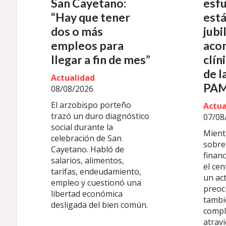
San Cayetano:
esf
“Hay que tener
está
dos o más
jubi
empleos para
aco
llegar a fin de mes”
clín
de l
Actualidad
PAM
08/08/2026
El arzobispo porteño
Actua
trazó un duro diagnóstico
07/08
social durante la
Mient
celebración de San
sobre 
Cayetano. Habló de
finan
salarios, alimentos,
el cen
tarifas, endeudamiento,
un ac
empleo y cuestionó una
preoc
libertad económica
tambi
desligada del bien común.
compl
atravi