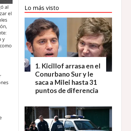
ó al
Lo más visto
zar el
bles
ión,
te:
o y
, como
Kicillof arrasa en el
Conurbano Sur y le
r
saca a Milei hasta 31
ones
puntos de diferencia
e