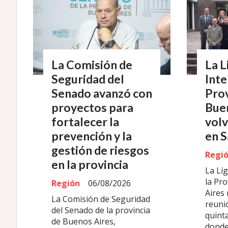
La Comisión de
La L
Seguridad del
Inte
Senado avanzó con
Prov
proyectos para
Bue
fortalecer la
volv
prevención y la
en S
gestión de riesgos
Regi
en la provincia
La Li
la Pr
Región
06/08/2026
Aires
La Comisión de Seguridad
reuni
del Senado de la provincia
quinta
de Buenos Aires,
donde