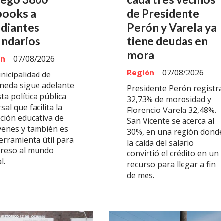
books a
de Presidente
udiantes
Perón y Varela ya
undarios
tiene deudas en
mora
ón
07/08/2026
Región
07/08/2026
nicipalidad de
aneda sigue adelante
Presidente Perón registr
ta política pública
32,73% de morosidad y
sal que facilita la
Florencio Varela 32,48%.
ción educativa de
San Vicente se acerca al
óvenes y también es
30%, en una región dond
erramienta útil para
la caída del salario
greso al mundo
convirtió el crédito en un
l.
recurso para llegar a fin
de mes.