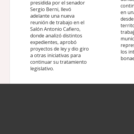
presidida por el senador
conti
Sergio Berni, llevó
en un
adelante una nueva
desde 
reunión de trabajo en el
territ
Salón Antonio Cafiero,
traba
donde analizó distintos
munic
expedientes, aprobó
repre
proyectos de ley y dio giro
los in
a otras iniciativas para
bonae
continuar su tratamiento
legislativo.