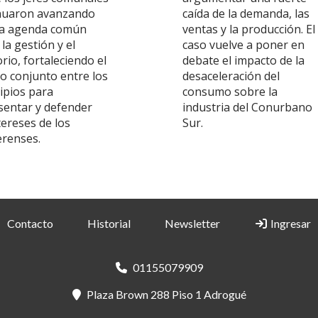
nuaron avanzando
caída de la demanda, las
a agenda común
ventas y la producción. El
la gestión y el
caso vuelve a poner en
orio, fortaleciendo el
debate el impacto de la
jo conjunto entre los
desaceleración del
ipios para
consumo sobre la
sentar y defender
industria del Conurbano
tereses de los
Sur.
renses.
Contacto
Historial
Newsletter
Ingresar
01155079909
Plaza Brown 288 Piso 1 Adrogué