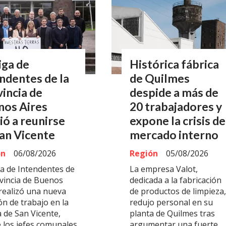
iga de
Histórica fábrica
ndentes de la
de Quilmes
incia de
despide a más de
nos Aires
20 trabajadores y
ió a reunirse
expone la crisis de
an Vicente
mercado interno
ón
06/08/2026
Región
05/08/2026
ga de Intendentes de
La empresa Valot,
ovincia de Buenos
dedicada a la fabricación
 realizó una nueva
de productos de limpieza,
ón de trabajo en la
redujo personal en su
 de San Vicente,
planta de Quilmes tras
 los jefes comunales
argumentar una fuerte