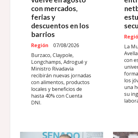
con mercados,
net
ferias y
est
descuentos en los
sec
barrios
Regi
Región
07/08/2026
La Mu
Avell
Burzaco, Claypole,
con es
Longchamps, Adrogué y
univer
Ministro Rivadavia
forma
recibirán nuevas jornadas
los j
con alimentos, productos
una h
locales y beneficios de
su in
hasta 40% con Cuenta
labora
DNI.