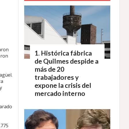
aron
Histórica fábrica
eron
de Quilmes despide a
más de 20
agüel.
trabajadores y
ra
expone la crisis del
y
mercado interno
larado
.775