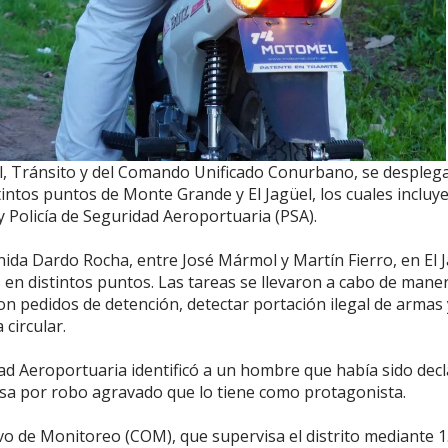
al, Tránsito y del Comando Unificado Conurbano, se despleg
tintos puntos de Monte Grande y El Jagüel, los cuales incluy
y Policía de Seguridad Aeroportuaria (PSA).
nida Dardo Rocha, entre José Mármol y Martín Fierro, en El J
s en distintos puntos. Las tareas se llevaron a cabo de mane
con pedidos de detención, detectar portación ilegal de armas 
 circular.
dad Aeroportuaria identificó a un hombre que había sido dec
ausa por robo agravado que lo tiene como protagonista.
vo de Monitoreo (COM), que supervisa el distrito mediante 1