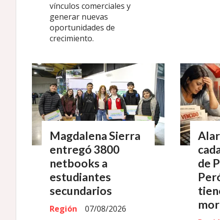
vínculos comerciales y
generar nuevas
oportunidades de
crecimiento.
Magdalena Sierra
Alar
entregó 3800
cada
netbooks a
de 
estudiantes
Peró
secundarios
tien
mor
Región
07/08/2026