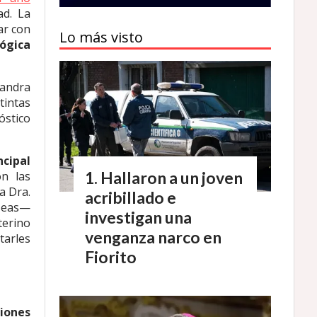
ad. La
ar con
Lo más visto
ógica
jandra
tintas
óstico
ncipal
Hallaron a un joven
n las
a Dra.
acribillado e
useas—
investigan una
terino
venganza narco en
tarles
Fiorito
ciones