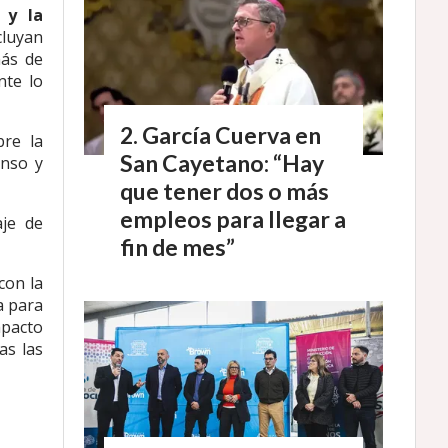
 y la
luyan
más de
nte lo
García Cuerva en
bre la
San Cayetano: “Hay
anso y
que tener dos o más
empleos para llegar a
aje de
fin de mes”
con la
a para
mpacto
as las