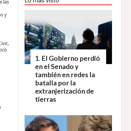
Lo más visto
a las
s y
ivic,
vocó
El Gobierno perdió
en el Senado y
también en redes la
batalla por la
extranjerización de
tierras
ó