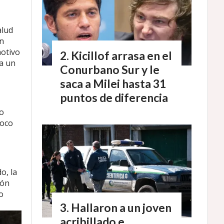
alud
un
motivo
Kicillof arrasa en el
ia un
Conurbano Sur y le
saca a Milei hasta 31
puntos de diferencia
do
poco
o, la
ión
o
Hallaron a un joven
acribillado e