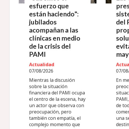
esfuerzo que
pres
están haciendo":
sist
jubilados
del 
acompañan a las
pro
clínicas en medio
solu
de la crisis del
evit
PAMI
may
Actualidad
Actua
07/08/2026
07/08
Mientras la discusión
En med
sobre la situación
preoc
financiera del PAMI ocupa
situac
el centro de la escena, hay
PAMI, 
un actor que observa con
de tod
preocupación, pero
comen
también con empatía, el
una s
complejo momento que
destin