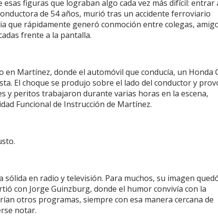
 esas figuras que lograban algo cada vez más difícil: entrar 
 conductora de 54 años, murió tras un accidente ferroviario
ticia que rápidamente generó conmoción entre colegas, amigo
das frente a la pantalla.
no en Martínez, donde el automóvil que conducía, un Honda C
ta. El choque se produjo sobre el lado del conductor y pro
es y peritos trabajaron durante varias horas en la escena,
dad Funcional de Instrucción de Martínez.
usto.
 sólida en radio y televisión. Para muchos, su imagen qued
rtió con Jorge Guinzburg, donde el humor convivía con la
egarían otros programas, siempre con esa manera cercana de
rse notar.