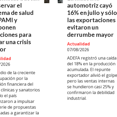
ervar el
automotriz cayó
ema de salud
16% en julio y sólo
PAMI y
las exportaciones
ponen
evitaron un
ciones para
derrumbe mayor
ar una crisis
Actualidad
or
07/08/2026
ADEFA registró una caída
lidad
del 18% en la producción
/2026
acumulada. El repunte
io de la creciente
exportador alivió el golpe
upación por la
pero las ventas internas
ión financiera del
se hundieron casi 25% y
clínicas y sanatorios
confirmaron la debilidad
o el país
industrial.
zaron a impulsar
erie de propuestas
adas a garantizar la