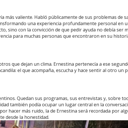
vía más valiente. Habló públicamente de sus problemas de s
 transformando una experiencia profundamente personal en 
cto, sino con la convicción de que pedir ayuda no debía ser 
ferencia para muchas personas que encontraron en su histor
otros que dejan un clima. Ernestina pertenecía a ese segun
encandila: el que acompaña, escucha y hace sentir al otro un 
ntinos. Quedan sus programas, sus entrevistas y, sobre tod
idad también podía ocupar un lugar central en la conversac
or hacer más ruido, la de Ernestina será recordada por alg
te desde la honestidad.