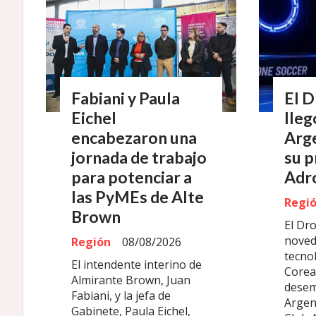
Fabiani y Paula
El 
Eichel
lleg
encabezaron una
Arge
jornada de trabajo
su p
para potenciar a
Adr
las PyMEs de Alte
Regi
Brown
El Dr
noved
Región
08/08/2026
tecno
El intendente interino de
Corea 
Almirante Brown, Juan
desem
Fabiani, y la jefa de
Argen
Gabinete, Paula Eichel,