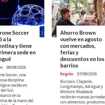
Drone Soccer
Ahorro Brown
ó a la
vuelve en agosto
ntina y tiene
con mercados,
rimera sede en
ferias y
ogué
descuentos en los
barrios
ón
08/08/2026
Región
07/08/2026
one Soccer, una
osa disciplina
Burzaco, Claypole,
lógica nacida en
Longchamps, Adrogué y
del Sur,
Ministro Rivadavia
barcó en la
recibirán nuevas jornada
tina de la mano del
con alimentos, productos