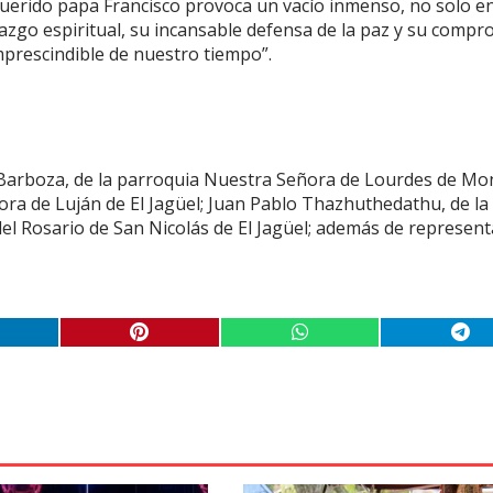
querido papa Francisco provoca un vacío inmenso, no solo en
razgo espiritual, su incansable defensa de la paz y su comp
 imprescindible de nuestro tiempo”.
o Barboza, de la parroquia Nuestra Señora de Lourdes de Mo
ra de Luján de El Jagüel; Juan Pablo Thazhuthedathu, de la
l Rosario de San Nicolás de El Jagüel; además de represen