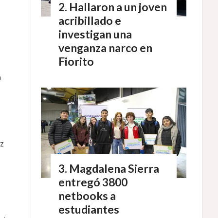
Hallaron a un joven
acribillado e
investigan una
venganza narco en
Fiorito
n
ez
Magdalena Sierra
entregó 3800
netbooks a
estudiantes