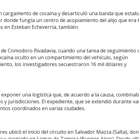
n cargamento de cocaína y desarticuló una banda que estab
donde fungía un centro de acopiamiento del alijo que era 
s en Esteban Echeverría, también.
te de Comodoro Rivadavia, cuando una tarea de seguimiento 
cocaína oculto en un compartimiento del vehículo, según
iento, los investigadores secuestraron 16 mil dólares y
exponer una logística que, de acuerdo a la causa, combina
s y jurisdicciones. El expediente, que se extendió durante va
ientos coordinados en varias ciudades.
es ubicó el inicio del circuito en Salvador Mazza (Salta), don
da y acopiada en Lomas de Zamora (Buenos Aires). Desde allí