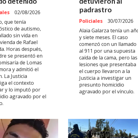
dó detenido
detuvieron al
padrastro
iales
02/08/2026
Policiales
30/07/2026
o, que tenía
óstico de autismo,
Alaia Galarza tenía un añ
llado sin vida en
y siete meses. El caso
ivienda de Rafael
comenzó con un llamado
da. Horas después,
al 911 por una supuesta
dre se presentó en
caída de la cama, pero las
omisaría de Lomas
lesiones que presentaba
mora y admitió el
el cuerpo llevaron a la
. La Justicia
Justicia a investigar un
iga el contexto
presunto homicidio
ar y lo imputó por
agravado por el vínculo.
idio agravado por el
o.