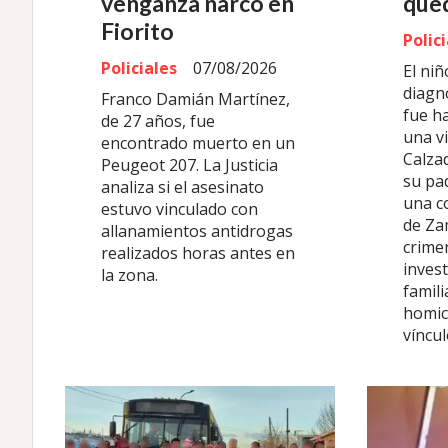
venganza narco en
que
Fiorito
Polic
Policiales
07/08/2026
El niñ
diagn
Franco Damián Martínez,
fue ha
de 27 años, fue
una v
encontrado muerto en un
Calza
Peugeot 207. La Justicia
su pa
analiza si el asesinato
una c
estuvo vinculado con
de Za
allanamientos antidrogas
crimen
realizados horas antes en
invest
la zona.
famili
homic
víncul