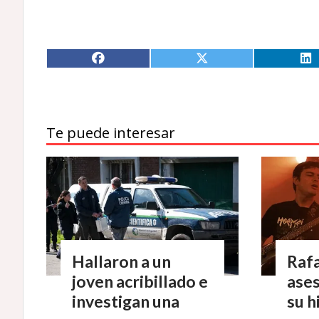
Te puede interesar
Hallaron a un
Rafa
joven acribillado e
ases
investigan una
su h