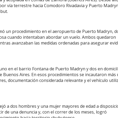
 por vía terrestre hacia Comodoro Rivadavia y Puerto Madryn
ubut.
umó un procedimiento en el aeropuerto de Puerto Madryn, 
osa cuando intentaban abordar un vuelo. Ambos quedaron
mientras avanzaban las medidas ordenadas para asegurar evid
 uno en el barrio Fontana de Puerto Madryn y dos en domicil
de Buenos Aires. En esos procedimientos se incautaron más 
ares, documentación considerada relevante y el vehículo util
dejó a dos hombres y una mujer mayores de edad a disposici
rtir de una denuncia y, con el correr de los meses, logró
tecimiento hacia territorio chubutense.