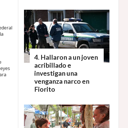
ederal
la
Hallaron a un joven
e
acribillado e
Leyes
investigan una
ara
venganza narco en
Fiorito