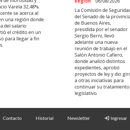
% de morosidad y
Región
06/08/2026
ncio Varela 32,48%.
La Comisión de Segurida
cente se acerca al
del Senado de la provinci
en una región donde
de Buenos Aires,
da del salario
presidida por el senador
tió el crédito en un
Sergio Berni, llevó
o para llegar a fin
adelante una nueva
s.
reunión de trabajo en el
Salón Antonio Cafiero,
donde analizó distintos
expedientes, aprobó
proyectos de ley y dio gir
a otras iniciativas para
continuar su tratamiento
legislativo.
Contacto
Historial
Newsletter
Ingresar