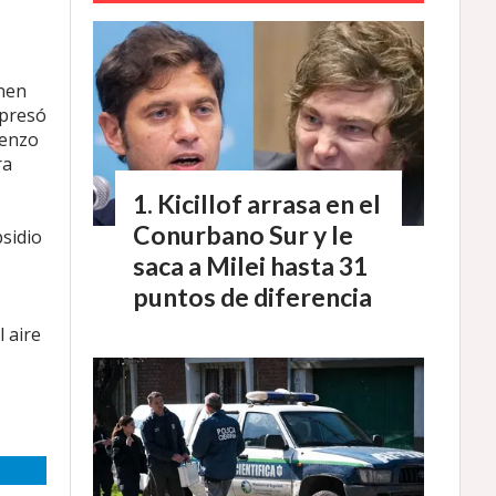
enen
xpresó
renzo
ra
Kicillof arrasa en el
Conurbano Sur y le
sidio
saca a Milei hasta 31
puntos de diferencia
 aire