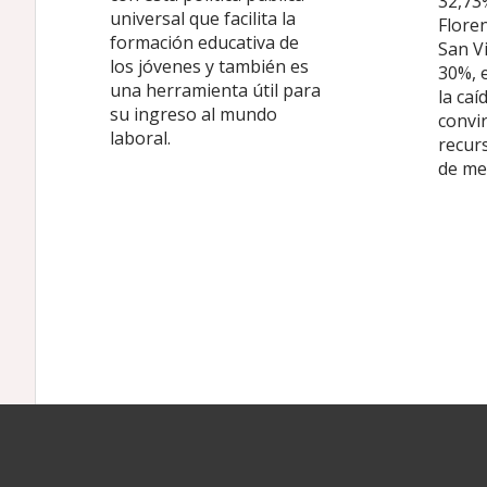
32,73
universal que facilita la
Flore
formación educativa de
San Vi
los jóvenes y también es
30%, 
una herramienta útil para
la caí
su ingreso al mundo
convir
laboral.
recurs
de me