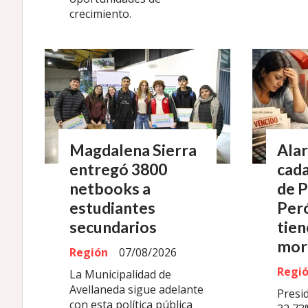
crecimiento.
Magdalena Sierra
Alar
entregó 3800
cada
netbooks a
de 
estudiantes
Peró
secundarios
tien
mor
Región
07/08/2026
Regi
La Municipalidad de
Avellaneda sigue adelante
Presi
con esta política pública