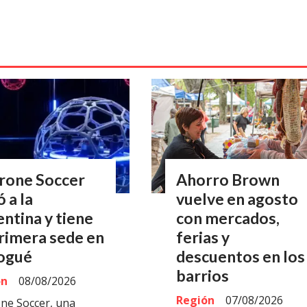
Drone Soccer
Ahorro Brown
ó a la
vuelve en agosto
ntina y tiene
con mercados,
rimera sede en
ferias y
ogué
descuentos en los
barrios
ón
08/08/2026
Región
07/08/2026
one Soccer, una