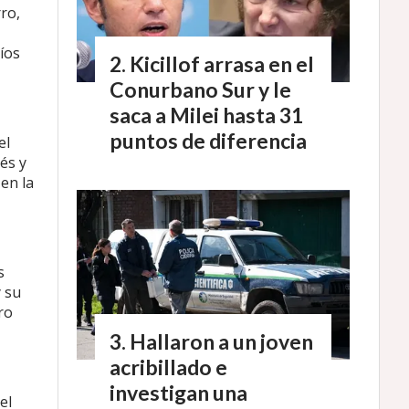
ro,
íos
Kicillof arrasa en el
Conurbano Sur y le
saca a Milei hasta 31
puntos de diferencia
el
és y
 en la
s
y su
ro
Hallaron a un joven
acribillado e
investigan una
el